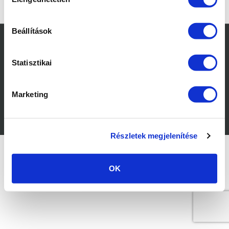
kiválasztása
[blog_list]
Beállítások
Minden jog fenntartva © 2025
KÜRT ZRT.
Statisztikai
Marketing
Adatvédelem
Pályázatok
Részletek megjelenítése
OK