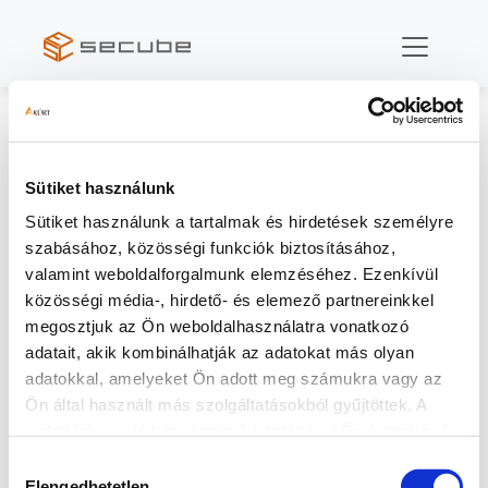
ETL import
ETL import
Ebben a videóban kerül bemutatásra a SeCube ETL
(Extract-Transfer-Load) konfiguráció működésének és
paraméterezhetőségének ismertetése.
Sütiket használunk
Sütiket használunk a tartalmak és hirdetések személyre
szabásához, közösségi funkciók biztosításához,
valamint weboldalforgalmunk elemzéséhez. Ezenkívül
közösségi média-, hirdető- és elemező partnereinkkel
megosztjuk az Ön weboldalhasználatra vonatkozó
adatait, akik kombinálhatják az adatokat más olyan
adatokkal, amelyeket Ön adott meg számukra vagy az
Ön által használt más szolgáltatásokból gyűjtöttek. A
weboldalon való böngészés folytatásával Ön hozzájárul a
sütik használatához.
Hozzájárulás
Elengedhetetlen