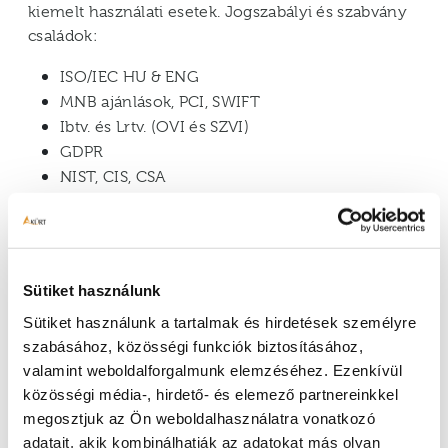
kiemelt használati esetek. Jogszabályi és szabvány
családok:
ISO/IEC HU & ENG
MNB ajánlások, PCI, SWIFT
Ibtv. és Lrtv. (OVI és SZVI)
GDPR
NIST, CIS, CSA
Audit kiértékelések
A vizsgálatok a követelményeknek való megfelelés
Sütiket használunk
szisztematikus felmérését és kezelését jelentik.
Sütiket használunk a tartalmak és hirdetések személyre
Tetszőleges audit csomagokat / követelmény
szabásához, közösségi funkciók biztosításához,
jegyzékeket tervezhetünk
, állíthatunk össze
valamint weboldalforgalmunk elemzéséhez. Ezenkívül
sablonokból vagy saját követelményeiket
közösségi média-, hirdető- és elemező partnereinkkel
felhasználva.
megosztjuk az Ön weboldalhasználatra vonatkozó
adatait, akik kombinálhatják az adatokat más olyan
Az audit csomagok erőforrás hatóköre, illetve