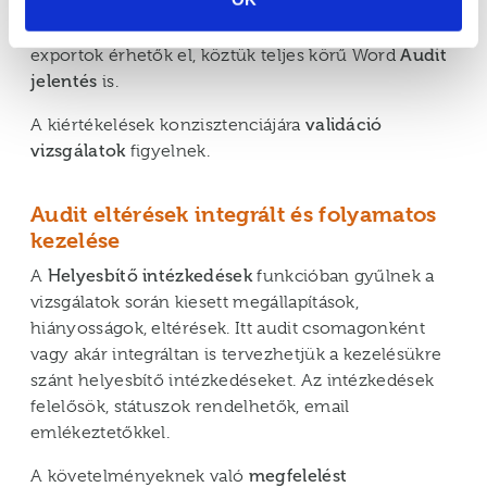
A kiértékelés eredményéről elemző riportok és
exportok érhetők el, köztük teljes körű Word
Audit
jelentés
is.
A kiértékelések konzisztenciájára
validáció
vizsgálatok
figyelnek.
Audit eltérések integrált és folyamatos
kezelése
A
Helyesbítő intézkedések
funkcióban gyűlnek a
vizsgálatok során kiesett megállapítások,
hiányosságok, eltérések. Itt audit csomagonként
vagy akár integráltan is tervezhetjük a kezelésükre
szánt helyesbítő intézkedéseket. Az intézkedések
felelősök, státuszok rendelhetők, email
emlékeztetőkkel.
A követelményeknek való
megfelelést