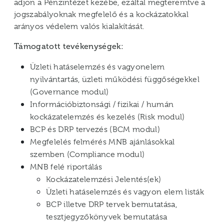
adjon a Pénzintézet kezébe, ezáltal megteremtve a
jogszabályoknak megfelelő és a kockázatokkal
arányos védelem valós kialakítását.
Támogatott tevékenységek:
Üzleti hatáselemzés és vagyonelem
nyilvántartás, üzleti működési függőségekkel
(Governance modul)
Információbiztonsági / fizikai / humán
kockázatelemzés és kezelés (Risk modul)
BCP és DRP tervezés (BCM modul)
Megfelelés felmérés MNB ajánlásokkal
szemben (Compliance modul)
MNB felé riportálás
Kockázatelemzési Jelentés(ek)
Üzleti hatáselemzés és vagyon elem listák
BCP illetve DRP tervek bemutatása,
tesztjegyzőkönyvek bemutatása