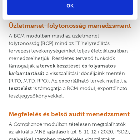
OK
részére.
Üzletmenet-folytonosság menedzsment
A BCM modulban mind az üzletmenet-
folytonosság (BCP) mind az IT helyreállítás
tervezési tevékenységeinket teljes életciklusukban
menedzselhetjük. Részletes tervező funkciók
támogatják a
tervek készítését és folyamatos
karbantartását
a visszaállítási időcéljaink mentén
(RTO, MTD, RPO). Az exportálható tervek mellett a
tesztelést
is támogatja a BCM modul, exportálható
tesztjegyzőkönyvekkel.
Megfelelés és belső audit menedzsment
A Compliance modulban tételesen megtalálhatók
az aktuális MNB ajánlások (pl. 8-11-12 / 2020, PSD2),
melyekkel szemben megfelelés vizsgálatokat