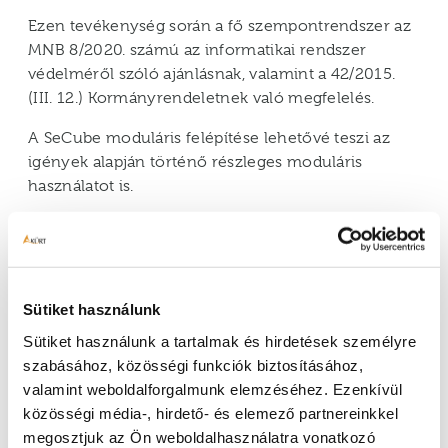
Ezen tevékenység során a fő szempontrendszer az
MNB 8/2020. számú az informatikai rendszer
védelméről szóló ajánlásnak, valamint a 42/2015.
(III. 12.) Kormányrendeletnek való megfelelés.
A SeCube moduláris felépítése lehetővé teszi az
igények alapján történő részleges moduláris
használatot is.
Üzleti hatáselemzés
Az Inventoryban felvehetjük üzleti folyamatinkat, a
kezelt adatköröket, az informatikai rendszereket és
Sütiket használunk
ezek működési és függőségi kapcsolatait. A
Sütiket használunk a tartalmak és hirdetések személyre
Governance modulban ezen működési modellen
szabásához, közösségi funkciók biztosításához,
az üzleti felelősöket bevonva Rendelkezésre állás,
valamint weboldalforgalmunk elemzéséhez. Ezenkívül
Bizalmasság és Sértetlenség szerinti üzleti
közösségi média-, hirdető- és elemező partnereinkkel
hatáselemzést hajthatunk végre. Ezen információk
megosztjuk az Ön weboldalhasználatra vonatkozó
segítségével besorolhatjuk folyamatinkat,