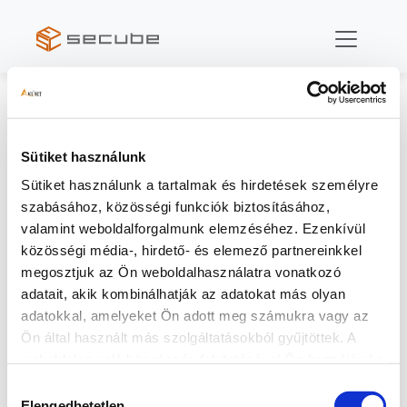
Inventory funkció
Inventory funkció
A videó az Inventory használatát, funkcióit mutatja be,
melynek használatával a szervezet működéséhez
szükséges összes lényegi erőforrást hierarchiába és
kapcsolati viszonyba szervezhetjük.
Sütiket használunk
Sütiket használunk a tartalmak és hirdetések személyre
szabásához, közösségi funkciók biztosításához,
valamint weboldalforgalmunk elemzéséhez. Ezenkívül
közösségi média-, hirdető- és elemező partnereinkkel
megosztjuk az Ön weboldalhasználatra vonatkozó
adatait, akik kombinálhatják az adatokat más olyan
adatokkal, amelyeket Ön adott meg számukra vagy az
Ön által használt más szolgáltatásokból gyűjtöttek. A
weboldalon való böngészés folytatásával Ön hozzájárul a
sütik használatához.
Hozzájárulás
Elengedhetetlen