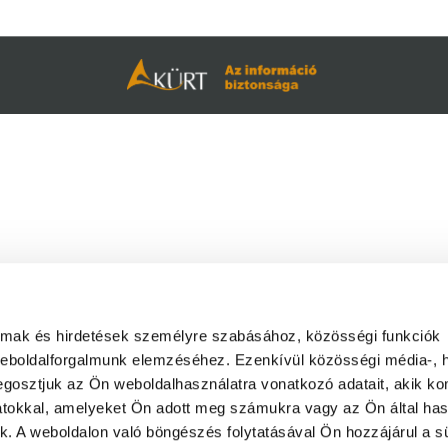
almak és hirdetések személyre szabásához, közösségi funkciók
weboldalforgalmunk elemzéséhez. Ezenkívül közösségi média-, h
gosztjuk az Ön weboldalhasználatra vonatkozó adatait, akik ko
atokkal, amelyeket Ön adott meg számukra vagy az Ön által ha
ek. A weboldalon való böngészés folytatásával Ön hozzájárul a sü