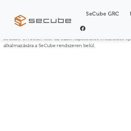
Kockázatkezelés
Kockázatkezelés
SeCube GRC
A videó témája a kockázatkezelés, bemutatja hogy tudjuk 
SeCube-on belül. Kitér az ezzel kapcsolatos intézkedés tí
alkalmazására a SeCube rendszeren belül.