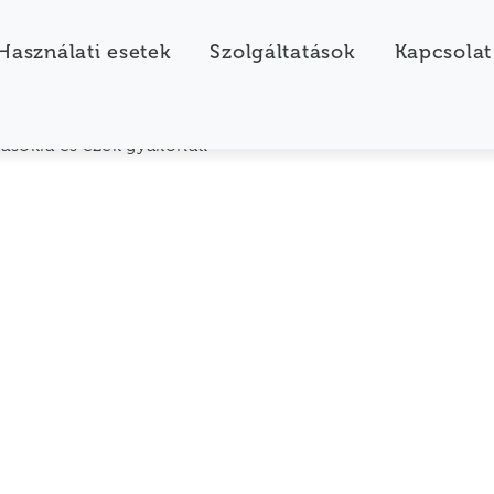
[blog_list]
Használati esetek
Szolgáltatások
Kapcsolat
ezt megvalósítani a
pusokra és ezek gyakorlati