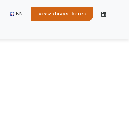
EN
Visszahívást kérek