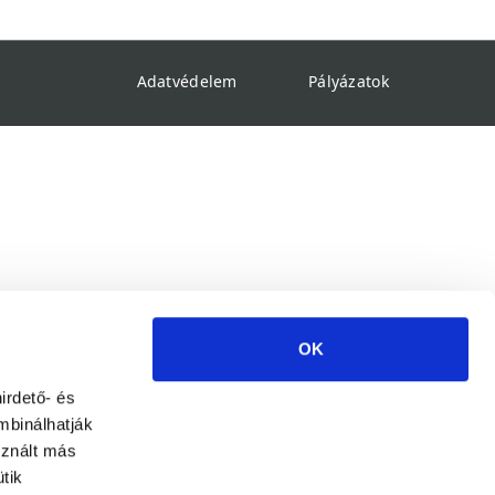
Adatvédelem
Pályázatok
OK
irdető- és
mbinálhatják
sznált más
tik